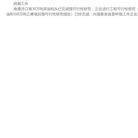
前期工作
南通洋口港30万吨原油码头已完成预可行性研究，正在进行工程可行性研究；中
油和100万吨乙烯项目预可行性研究报告》已经完成；向国家发改委申报工作正在